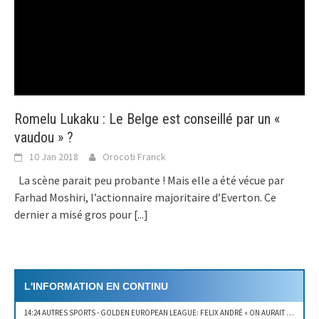
Romelu Lukaku : Le Belge est conseillé par un «
vaudou » ?
10 Jan 2018
Orocoti Franck
La scène parait peu probante ! Mais elle a été vécue par
Farhad Moshiri, l’actionnaire majoritaire d’Everton. Ce
dernier a misé gros pour
[...]
L'INFORMATION EN CONTINU
14:24 AUTRES SPORTS
- GOLDEN EUROPEAN LEAGUE: FELIX ANDRÉ « ON AURAIT PU GAGNER LE DEUXIÈME SET »