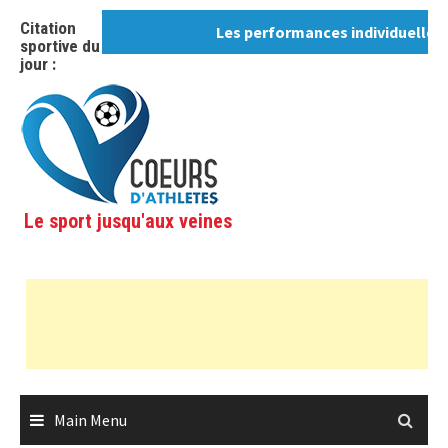
Skip
Citation
Les performances individuelles, ce
to
sportive du
content
jour :
Le sport jusqu'aux veines
Main Menu