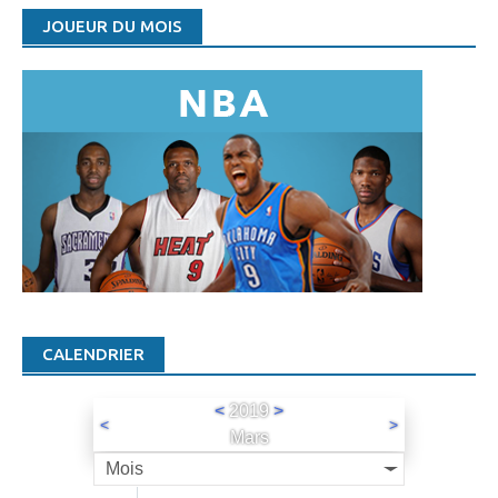
JOUEUR DU MOIS
CALENDRIER
<
2019
>
<
>
Mars
Mois