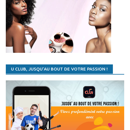
17:45 AUTRES SPORTS
- MARYAM EL GARDOUM : LA SULFUREUSE MAROCAINE VEUT BRISER LE MYTHE AFRICAIN
17:12 TENNIS
- TENNIS : LA CAMEROUNAISE FRANÇOISE ABANDA SE DIT VICTIME DE DISCRIMINATION RACIALE
15:45 TENNIS
- WTA/TOURNOI DE ROME: TOUS LE PROGRAMME DES QUARTS DE FINALE
15:36 TENNIS
- WTA/TOURNOI DE ROME: STEPHENS ÉLIMINÉE, GARCIA JOUE LES QUARTS
15:05 TENNIS
- WTA/TOURNOI DE ROME: ELINA SVITOLINA DÉFEND BIEN SON TITRE DE CHAMPION
14:41 TENNIS
- WTA/TOURNOI DE ROME: MADISON SIGNE FORFAIT, HALEP QUALIFIÉE POUR LES QUARTS
11:36 AUTRES SPORTS
- JEUX AFRICAINS DE LA JEUNESSE : LE CAMEROUN U 17 FÉMININ QUALIFIÉ
U CLUB, JUSQU’AU BOUT DE VOTRE PASSION !