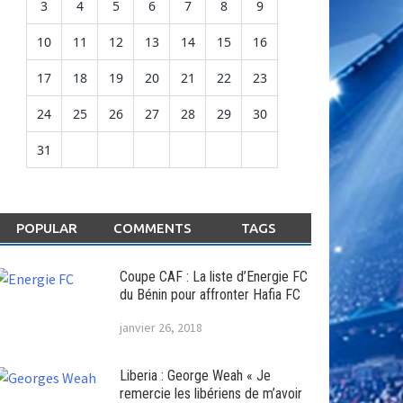
3
4
5
6
7
8
9
10
11
12
13
14
15
16
17
18
19
20
21
22
23
24
25
26
27
28
29
30
31
POPULAR
COMMENTS
TAGS
Coupe CAF : La liste d’Energie FC
du Bénin pour affronter Hafia FC
janvier 26, 2018
Liberia : George Weah « Je
remercie les libériens de m’avoir