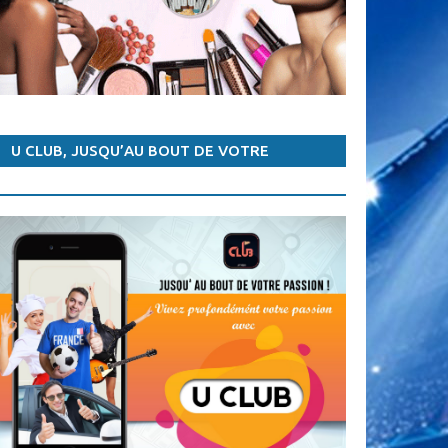
15:36 TENNIS
- WTA/TOURNOI DE ROME: STEPHENS ÉLIMINÉE, GARCIA JOUE LES QUARTS
15:05 TENNIS
- WTA/TOURNOI DE ROME: ELINA SVITOLINA DÉFEND BIEN SON TITRE DE CHAMPION
14:41 TENNIS
- WTA/TOURNOI DE ROME: MADISON SIGNE FORFAIT, HALEP QUALIFIÉE POUR LES QUARTS
11:36 AUTRES SPORTS
- JEUX AFRICAINS DE LA JEUNESSE : LE CAMEROUN U 17 FÉMININ QUALIFIÉ
U CLUB, JUSQU’AU BOUT DE VOTRE
PASSION !