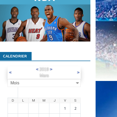
CALENDRIER
<
2019
>
<
>
Mars
Mois
D
L
M
M
J
V
S
1
2