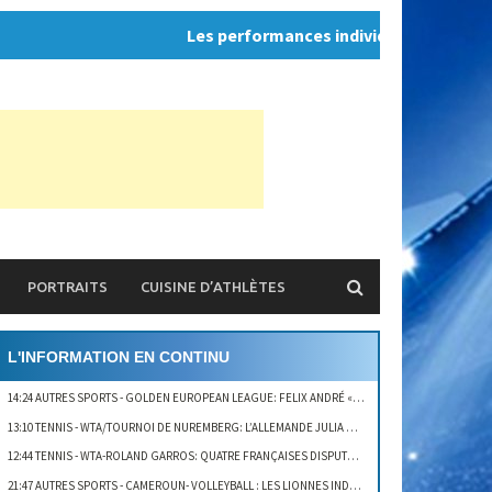
Les performances individuelles, ce n'est pas
PORTRAITS
CUISINE D’ATHLÈTES
L'INFORMATION EN CONTINU
14:24 AUTRES SPORTS
- GOLDEN EUROPEAN LEAGUE: FELIX ANDRÉ « ON AURAIT PU GAGNER LE DEUXIÈME SET »
13:10 TENNIS
- WTA/TOURNOI DE NUREMBERG: L’ALLEMANDE JULIA GEORGES ÉLIMINÉE AU 1ER TOUR
12:44 TENNIS
- WTA-ROLAND GARROS: QUATRE FRANÇAISES DISPUTENT LEUR 1ER TOUR AUJOURD’HUI
21:47 AUTRES SPORTS
- CAMEROUN- VOLLEYBALL : LES LIONNES INDOMPTABLES PRIMÉES