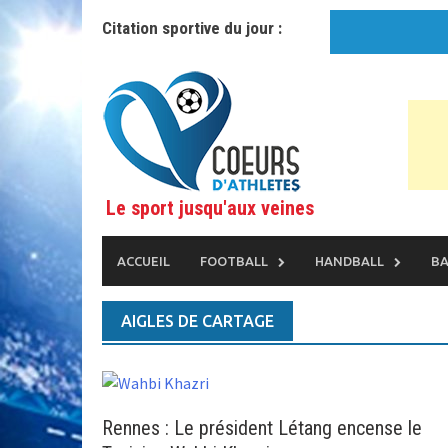
Skip
Citation sportive du jour :
to
content
Le sport jusqu'aux veines
ACCUEIL
FOOTBALL
HANDBALL
BA
AIGLES DE CARTAGE
Rennes : Le président Létang encense le