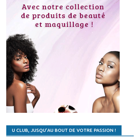
18:25 AFRIQUE
- CAN U20 : LES COMBINAISONS DU 3È TOUR
18:15 TENNIS
- TENNIS – CLASSEMENT WTA: LES FRANÇAISES N’ONT PAS CONNU DE MODIFICATION
18:05 TENNIS
- WTA/CLASSEMENT MONDIAL: JELENA OSTAPENKO DANS LE TOP 5 MONDIAL
17:56 BASKETBALL
- LIGUE FÉMININE DE BASKET: NAYO RAINCOCK-EKUNWE « JE N’EN REVIENS PAS »
17:44 BASKETBALL
- LIGUE FÉMININE DE BASKET: BOURGES REMPORTE LA FINALE ALLER
16:31 AFRIQUE
- ELIM CAN U20 : LE BURUNDI ET LA NAMIBIE POUR LE PROCHAIN TOUR
17:59 BASKETBALL
- TUNISIE-BASKETBALL : LE CSPC CONSERVE SON TITRE EN DOMINANT LE CSS
17:45 AUTRES SPORTS
- MARYAM EL GARDOUM : LA SULFUREUSE MAROCAINE VEUT BRISER LE MYTHE AFRICAIN
17:12 TENNIS
- TENNIS : LA CAMEROUNAISE FRANÇOISE ABANDA SE DIT VICTIME DE DISCRIMINATION RACIALE
15:45 TENNIS
- WTA/TOURNOI DE ROME: TOUS LE PROGRAMME DES QUARTS DE FINALE
15:36 TENNIS
- WTA/TOURNOI DE ROME: STEPHENS ÉLIMINÉE, GARCIA JOUE LES QUARTS
15:05 TENNIS
- WTA/TOURNOI DE ROME: ELINA SVITOLINA DÉFEND BIEN SON TITRE DE CHAMPION
14:41 TENNIS
- WTA/TOURNOI DE ROME: MADISON SIGNE FORFAIT, HALEP QUALIFIÉE POUR LES QUARTS
11:36 AUTRES SPORTS
- JEUX AFRICAINS DE LA JEUNESSE : LE CAMEROUN U 17 FÉMININ QUALIFIÉ
U CLUB, JUSQU’AU BOUT DE VOTRE PASSION !