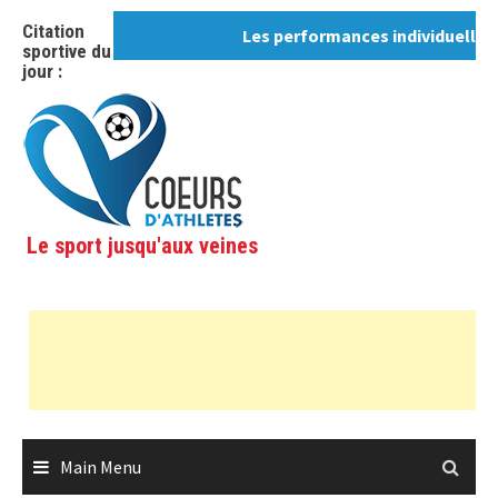
Skip
Citation
Les performances individuelles, ce
to
sportive du
content
jour :
Le sport jusqu'aux veines
Main Menu