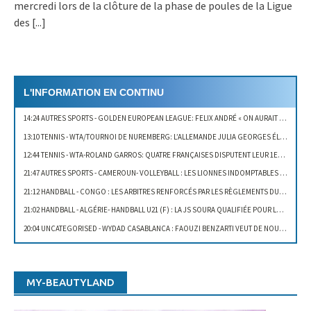
mercredi lors de la clôture de la phase de poules de la Ligue
des
[...]
L'INFORMATION EN CONTINU
14:24 AUTRES SPORTS
- GOLDEN EUROPEAN LEAGUE: FELIX ANDRÉ « ON AURAIT PU GAGNER LE DEUXIÈME SET »
13:10 TENNIS
- WTA/TOURNOI DE NUREMBERG: L’ALLEMANDE JULIA GEORGES ÉLIMINÉE AU 1ER TOUR
12:44 TENNIS
- WTA-ROLAND GARROS: QUATRE FRANÇAISES DISPUTENT LEUR 1ER TOUR AUJOURD’HUI
21:47 AUTRES SPORTS
- CAMEROUN- VOLLEYBALL : LES LIONNES INDOMPTABLES PRIMÉES
21:12 HANDBALL
- CONGO : LES ARBITRES RENFORCÉS PAR LES RÈGLEMENTS DU HANDBALL
21:02 HANDBALL
- ALGÉRIE- HANDBALL U21 (F) : LA JS SOURA QUALIFIÉE POUR LES DEMI-FINALES
20:04 UNCATEGORISED
- WYDAD CASABLANCA : FAOUZI BENZARTI VEUT DE NOUVEAUX JOUEURS
19:43 FOOTBALL
- WAHBI KHAZRI : LE TUNISIEN PARMI LES MEILLEURS JOUEURS DE LIGUE 1
19:32 TENNIS
- WTA/TOURNOI DE STRASBOURG: DARIA GAVRILOVA JOUE SAMANTHA STOSUR EN 8E DE FINALE
MY-BEAUTYLAND
19:08 TENNIS
- WTA/TOURNOI DE STRASBOURG: PAULINE PARMENTIER « J’AI BREAKÉ ASSEZ RAPIDEMENT »
18:42 TENNIS
- WTA/TOURNOI DE ROME: ELINA SVITOLINA, DOUBLE CHAMPIONNE DU TITRE