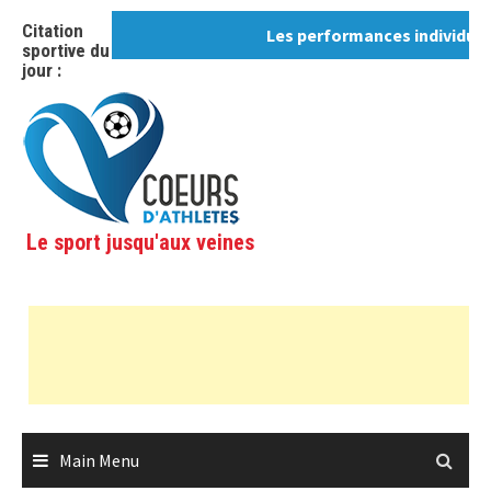
Skip
Citation
Les performances individuelles
to
sportive du
content
jour :
Le sport jusqu'aux veines
Main Menu