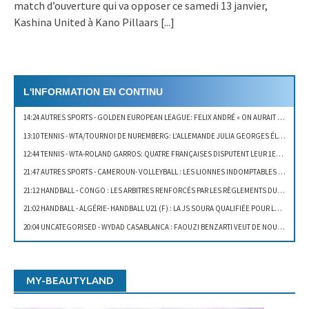
match d’ouverture qui va opposer ce samedi 13 janvier,
Kashina United à Kano Pillaars
[...]
L'INFORMATION EN CONTINU
14:24 AUTRES SPORTS
- GOLDEN EUROPEAN LEAGUE: FELIX ANDRÉ « ON AURAIT PU GAGNER LE DEUXIÈME SET »
13:10 TENNIS
- WTA/TOURNOI DE NUREMBERG: L’ALLEMANDE JULIA GEORGES ÉLIMINÉE AU 1ER TOUR
12:44 TENNIS
- WTA-ROLAND GARROS: QUATRE FRANÇAISES DISPUTENT LEUR 1ER TOUR AUJOURD’HUI
21:47 AUTRES SPORTS
- CAMEROUN- VOLLEYBALL : LES LIONNES INDOMPTABLES PRIMÉES
21:12 HANDBALL
- CONGO : LES ARBITRES RENFORCÉS PAR LES RÈGLEMENTS DU HANDBALL
21:02 HANDBALL
- ALGÉRIE- HANDBALL U21 (F) : LA JS SOURA QUALIFIÉE POUR LES DEMI-FINALES
20:04 UNCATEGORISED
- WYDAD CASABLANCA : FAOUZI BENZARTI VEUT DE NOUVEAUX JOUEURS
19:43 FOOTBALL
- WAHBI KHAZRI : LE TUNISIEN PARMI LES MEILLEURS JOUEURS DE LIGUE 1
19:32 TENNIS
- WTA/TOURNOI DE STRASBOURG: DARIA GAVRILOVA JOUE SAMANTHA STOSUR EN 8E DE FINALE
MY-BEAUTYLAND
19:08 TENNIS
- WTA/TOURNOI DE STRASBOURG: PAULINE PARMENTIER « J’AI BREAKÉ ASSEZ RAPIDEMENT »
18:42 TENNIS
- WTA/TOURNOI DE ROME: ELINA SVITOLINA, DOUBLE CHAMPIONNE DU TITRE