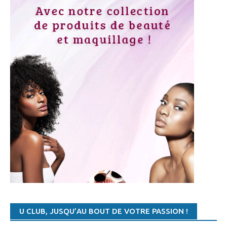
18:25 AFRIQUE
- CAN U20 : LES COMBINAISONS DU 3È TOUR
18:15 TENNIS
- TENNIS – CLASSEMENT WTA: LES FRANÇAISES N’ONT PAS CONNU DE MODIFICATION
18:05 TENNIS
- WTA/CLASSEMENT MONDIAL: JELENA OSTAPENKO DANS LE TOP 5 MONDIAL
17:56 BASKETBALL
- LIGUE FÉMININE DE BASKET: NAYO RAINCOCK-EKUNWE « JE N’EN REVIENS PAS »
17:44 BASKETBALL
- LIGUE FÉMININE DE BASKET: BOURGES REMPORTE LA FINALE ALLER
16:31 AFRIQUE
- ELIM CAN U20 : LE BURUNDI ET LA NAMIBIE POUR LE PROCHAIN TOUR
17:59 BASKETBALL
- TUNISIE-BASKETBALL : LE CSPC CONSERVE SON TITRE EN DOMINANT LE CSS
17:45 AUTRES SPORTS
- MARYAM EL GARDOUM : LA SULFUREUSE MAROCAINE VEUT BRISER LE MYTHE AFRICAIN
17:12 TENNIS
- TENNIS : LA CAMEROUNAISE FRANÇOISE ABANDA SE DIT VICTIME DE DISCRIMINATION RACIALE
15:45 TENNIS
- WTA/TOURNOI DE ROME: TOUS LE PROGRAMME DES QUARTS DE FINALE
15:36 TENNIS
- WTA/TOURNOI DE ROME: STEPHENS ÉLIMINÉE, GARCIA JOUE LES QUARTS
15:05 TENNIS
- WTA/TOURNOI DE ROME: ELINA SVITOLINA DÉFEND BIEN SON TITRE DE CHAMPION
14:41 TENNIS
- WTA/TOURNOI DE ROME: MADISON SIGNE FORFAIT, HALEP QUALIFIÉE POUR LES QUARTS
11:36 AUTRES SPORTS
- JEUX AFRICAINS DE LA JEUNESSE : LE CAMEROUN U 17 FÉMININ QUALIFIÉ
U CLUB, JUSQU’AU BOUT DE VOTRE PASSION !