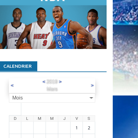
CALENDRIER
<
2019
>
<
>
Mars
Mois
D
L
M
M
J
V
S
1
2