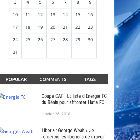
3
4
5
6
7
8
9
10
11
12
13
14
15
16
17
18
19
20
21
22
23
24
25
26
27
28
29
30
31
POPULAR
COMMENTS
TAGS
Coupe CAF : La liste d’Energie FC
du Bénin pour affronter Hafia FC
janvier 26, 2018
Liberia : George Weah « Je
remercie les libériens de m’avoir