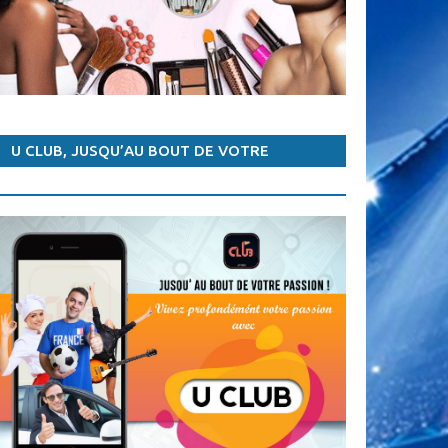
15:36 TENNIS
- WTA/TOURNOI DE ROME: STEPHENS ÉLIMINÉE, GARCIA JOUE LES QUARTS
15:05 TENNIS
- WTA/TOURNOI DE ROME: ELINA SVITOLINA DÉFEND BIEN SON TITRE DE CHAMPION
14:41 TENNIS
- WTA/TOURNOI DE ROME: MADISON SIGNE FORFAIT, HALEP QUALIFIÉE POUR LES QUARTS
11:36 AUTRES SPORTS
- JEUX AFRICAINS DE LA JEUNESSE : LE CAMEROUN U 17 FÉMININ QUALIFIÉ
U CLUB, JUSQU’AU BOUT DE VOTRE
PASSION !