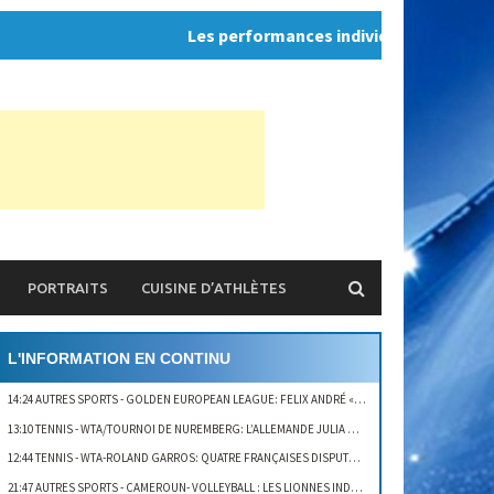
Les performances individuelles, ce n'est pa
PORTRAITS
CUISINE D’ATHLÈTES
L'INFORMATION EN CONTINU
14:24 AUTRES SPORTS
- GOLDEN EUROPEAN LEAGUE: FELIX ANDRÉ « ON AURAIT PU GAGNER LE DEUXIÈME SET »
13:10 TENNIS
- WTA/TOURNOI DE NUREMBERG: L’ALLEMANDE JULIA GEORGES ÉLIMINÉE AU 1ER TOUR
12:44 TENNIS
- WTA-ROLAND GARROS: QUATRE FRANÇAISES DISPUTENT LEUR 1ER TOUR AUJOURD’HUI
21:47 AUTRES SPORTS
- CAMEROUN- VOLLEYBALL : LES LIONNES INDOMPTABLES PRIMÉES