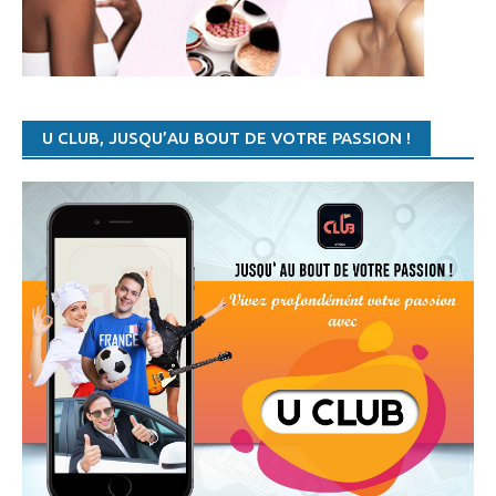
15:05 TENNIS
- WTA/TOURNOI DE ROME: ELINA SVITOLINA DÉFEND BIEN SON TITRE DE CHAMPION
14:41 TENNIS
- WTA/TOURNOI DE ROME: MADISON SIGNE FORFAIT, HALEP QUALIFIÉE POUR LES QUARTS
11:36 AUTRES SPORTS
- JEUX AFRICAINS DE LA JEUNESSE : LE CAMEROUN U 17 FÉMININ QUALIFIÉ
U CLUB, JUSQU’AU BOUT DE VOTRE PASSION !