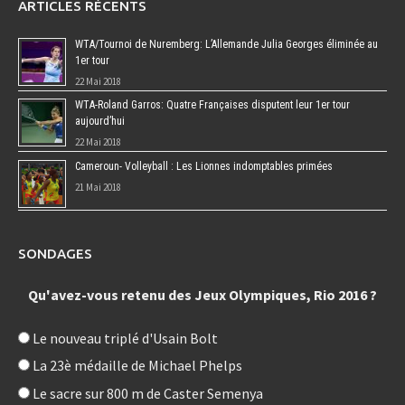
ARTICLES RÉCENTS
WTA/Tournoi de Nuremberg: L’Allemande Julia Georges éliminée au
1er tour
22 Mai 2018
WTA-Roland Garros: Quatre Françaises disputent leur 1er tour
aujourd’hui
22 Mai 2018
Cameroun- Volleyball : Les Lionnes indomptables primées
21 Mai 2018
SONDAGES
Qu'avez-vous retenu des Jeux Olympiques, Rio 2016 ?
Le nouveau triplé d'Usain Bolt
La 23è médaille de Michael Phelps
Le sacre sur 800 m de Caster Semenya