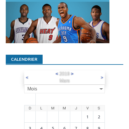
CALENDRIER
<
2019
>
<
>
Mars
Mois
D
L
M
M
J
V
S
1
2
3
4
5
6
7
8
9