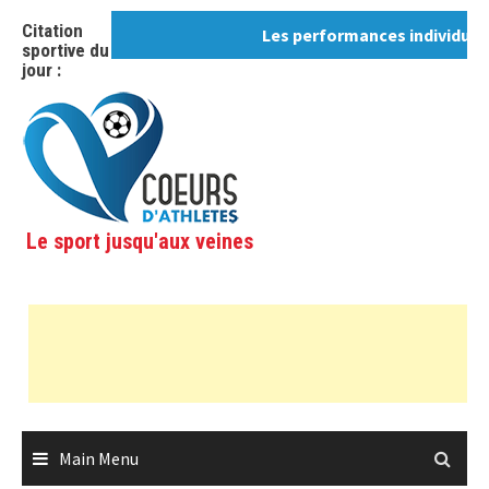
Skip
Citation
Les performances individuelles,
to
sportive du
content
jour :
Le sport jusqu'aux veines
Main Menu