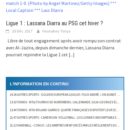
Ligue 1 : Lassana Diarra au PSG cet hiver ?
26 Déc 2017
Hounakey Tonya
Libre de tout engagement après avoir rompu son contrat
avec Al-Jazira, depuis dimanche dernier, Lassana Diarra
pourrait rejoindre la Ligue 1 cet
[...]
L'INFORMATION EN CONTINU
14:24 AUTRES SPORTS
- GOLDEN EUROPEAN LEAGUE: FELIX ANDRÉ « ON AURAIT PU GAGNER LE DEUXIÈME SET »
13:10 TENNIS
- WTA/TOURNOI DE NUREMBERG: L’ALLEMANDE JULIA GEORGES ÉLIMINÉE AU 1ER TOUR
12:44 TENNIS
- WTA-ROLAND GARROS: QUATRE FRANÇAISES DISPUTENT LEUR 1ER TOUR AUJOURD’HUI
21:47 AUTRES SPORTS
- CAMEROUN- VOLLEYBALL : LES LIONNES INDOMPTABLES PRIMÉES
21:12 HANDBALL
- CONGO : LES ARBITRES RENFORCÉS PAR LES RÈGLEMENTS DU HANDBALL