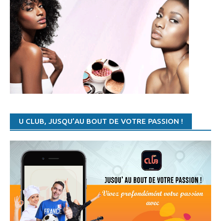
17:45 AUTRES SPORTS
- MARYAM EL GARDOUM : LA SULFUREUSE MAROCAINE VEUT BRISER LE MYTHE AFRICAIN
17:12 TENNIS
- TENNIS : LA CAMEROUNAISE FRANÇOISE ABANDA SE DIT VICTIME DE DISCRIMINATION RACIALE
15:45 TENNIS
- WTA/TOURNOI DE ROME: TOUS LE PROGRAMME DES QUARTS DE FINALE
15:36 TENNIS
- WTA/TOURNOI DE ROME: STEPHENS ÉLIMINÉE, GARCIA JOUE LES QUARTS
15:05 TENNIS
- WTA/TOURNOI DE ROME: ELINA SVITOLINA DÉFEND BIEN SON TITRE DE CHAMPION
14:41 TENNIS
- WTA/TOURNOI DE ROME: MADISON SIGNE FORFAIT, HALEP QUALIFIÉE POUR LES QUARTS
11:36 AUTRES SPORTS
- JEUX AFRICAINS DE LA JEUNESSE : LE CAMEROUN U 17 FÉMININ QUALIFIÉ
U CLUB, JUSQU’AU BOUT DE VOTRE PASSION !