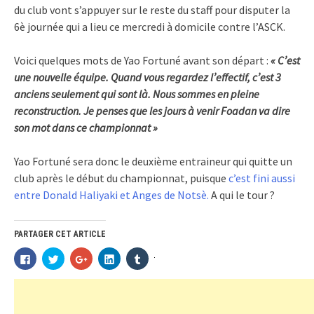
du club vont s’appuyer sur le reste du staff pour disputer la
6è journée qui a lieu ce mercredi à domicile contre l’ASCK.
Voici quelques mots de Yao Fortuné avant son départ :
« C’est
une nouvelle équipe. Quand vous regardez l’effectif, c’est 3
anciens seulement qui sont là. Nous sommes en pleine
reconstruction. Je penses que les jours à venir Foadan va dire
son mot dans ce championnat »
Yao Fortuné sera donc le deuxième entraineur qui quitte un
club après le début du championnat, puisque
c’est fini aussi
entre Donald Haliyaki et Anges de Notsè.
A qui le tour ?
PARTAGER CET ARTICLE
Signalez
Cliquez
Cliquez
Cliquez
Cliquez
Cliquez
pour
pour
pour
pour
pour
contenu
partager
partager
partager
partager
partager
sur
sur
sur
sur
sur
illicite
Facebook(ouvre
Twitter(ouvre
Google+
LinkedIn(ouvre
Tumblr(ouvre
dans
dans
(ouvre
dans
dans
une
une
dans
une
une