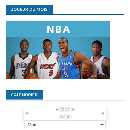
JOUEUR DU MOIS
CALENDRIER
<
2019
>
<
>
Juillet
Mois