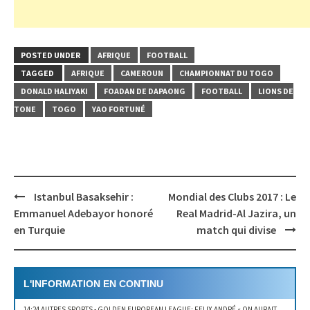
nouvelle
nouvelle
une
nouvelle
nouvelle
fenêtre)
fenêtre)
nouvelle
fenêtre)
fenêtre)
fenêtre)
POSTED UNDER
AFRIQUE
FOOTBALL
TAGGED
AFRIQUE
CAMEROUN
CHAMPIONNAT DU TOGO
DONALD HALIYAKI
FOADAN DE DAPAONG
FOOTBALL
LIONS DE
TONE
TOGO
YAO FORTUNÉ
Istanbul Basaksehir :
Mondial des Clubs 2017 : Le
Post
Emmanuel Adebayor honoré
Real Madrid-Al Jazira, un
navigation
en Turquie
match qui divise
L'INFORMATION EN CONTINU
14:24 AUTRES SPORTS
- GOLDEN EUROPEAN LEAGUE: FELIX ANDRÉ « ON AURAIT PU GAGNER LE DEUXIÈME SET »