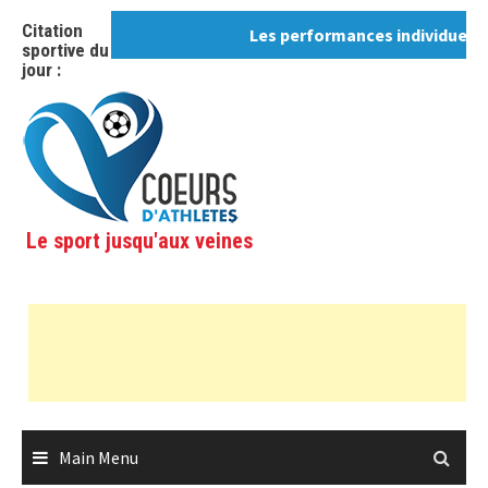
Skip
Citation
Les performances individuelles, ce n'es
to
sportive du
content
jour :
Le sport jusqu'aux veines
Main Menu